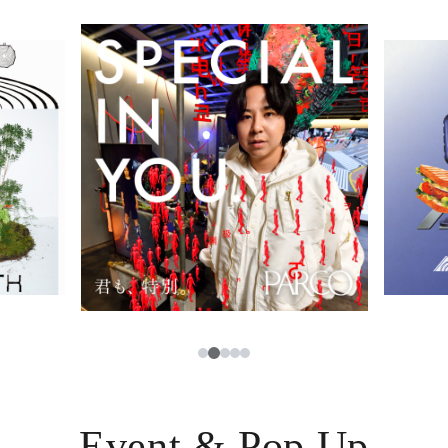
イベント・ポップアップ
簡体字
ニュース
한국어
レストラン・カフェ
ภาษาไทย
TAX FREE
日本語
PARCOメンバーズ
JP
2
1
3
4
5
Event & Pop Up