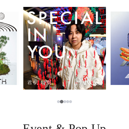
イベント・ポップアップ
簡体字
ニュース
한국어
レストラン・カフェ
ภาษาไทย
TAX FREE
日本語
PARCOメンバーズ
JP
2
1
3
4
5
Event & Pop Up