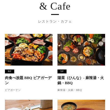
& Cafe
レストラン・カフェ
RF
5F
肉食べ放題 BBQ ビアガーデ
陽菜（ひんな）- 麻辣湯・火
ン
鍋・BBQ
ビアガーデン
麻辣湯・火鍋・BBQ