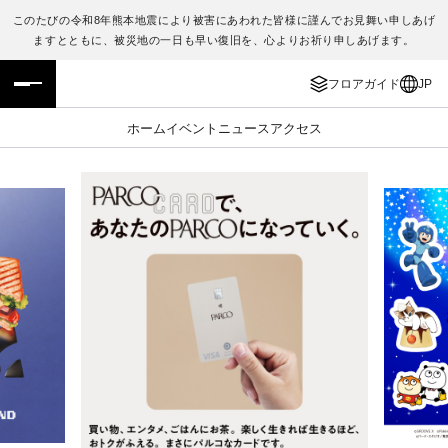
このたびの令和8年熊本地震により被害にあわれた皆様に謹んでお見舞い申しあげ
ますとともに、被災地の一日も早い復旧を、心よりお祈り申しあげます。
フロアガイド
ENGLISH
フロアガイド
JP
施設案内・アクセス
繁体字
ホーム
イベント
ニュース
アクセス
イベント・ポップアップ
簡体字
ニュース
한국어
レストラン・カフェ
ภาษาไทย
TAX FREE
日本語
PARCOメンバーズ
JP