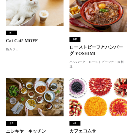
5F
9F
Cat Café MOFF
ローストビーフとハンバー
猫カフェ
グ YOSHIMI
ハンバーグ・ローストビーフ丼・肉料
理
4F
1F
カフェコムサ
ニシキヤ キッチン