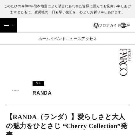
このたびの令和8年熊本地震により被害にあわれた皆様に謹んでお見舞い申しあげ
ますとともに、被災地の一日も早い復旧を、心よりお祈り申しあげます。
フロアガイド
ENGLISH
フロアガイド
JP
施設案内・アクセス
繁体字
ホーム
イベント
ニュース
アクセス
イベント・ポップアップ
簡体字
ニュース
한국어
レストラン・カフェ
ภาษาไทย
5F
TAX FREE
日本語
RANDA
PARCOメンバーズ
【RANDA（ランダ）】愛らしさと大人
の魅力をひとさじ “Cherry Collection”発
JP
売