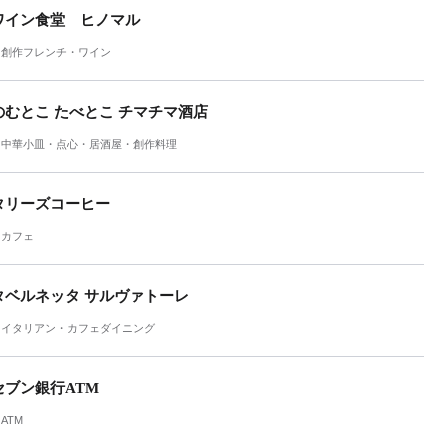
ワイン食堂 ヒノマル
創作フレンチ・ワイン
のむとこ たべとこ チマチマ酒店
中華小皿・点心・居酒屋・創作料理
タリーズコーヒー
カフェ
タベルネッタ サルヴァトーレ
イタリアン・カフェダイニング
セブン銀行ATM
ATM