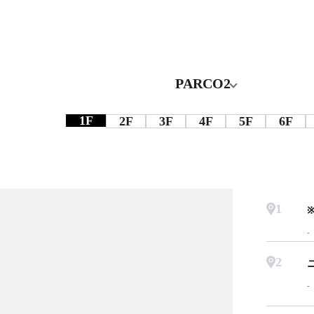
PARCO2
1F
2F
3F
4F
5F
6F
1
2