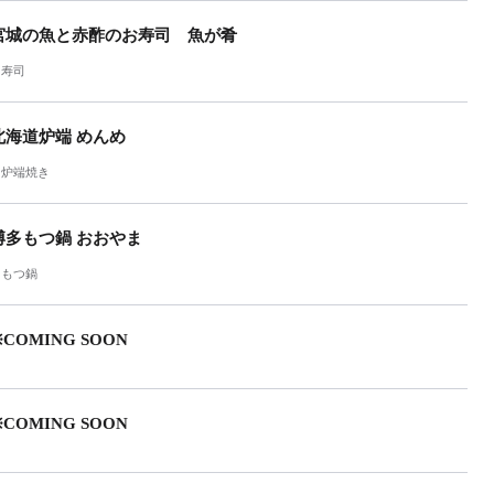
宮城の魚と赤酢のお寿司 魚が肴
寿司
北海道炉端 めんめ
炉端焼き
博多もつ鍋 おおやま
もつ鍋
※COMING SOON
※COMING SOON