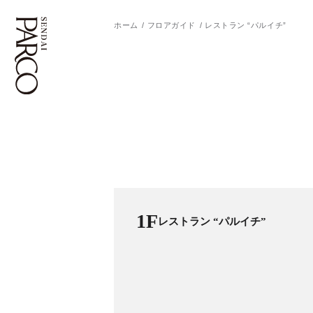
ホーム
フロアガイド
レストラン “パルイチ”
フロアガイド
ENGLISH
施設案内・アクセス
繁体字
イベント・ポップアップ
簡体字
ニュース
한국어
1F
レストラン “パルイチ”
レストラン・カフェ
ภาษาไทย
TAX FREE
日本語