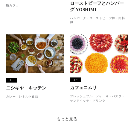
ローストビーフとハンバー
猫カフェ
グ YOSHIMI
ハンバーグ・ローストビーフ丼・肉料
理
4F
1F
カフェコムサ
ニシキヤ キッチン
フレッシュフルーツケーキ・パスタ・
カレー・レトルト食品
サンドイッチ・ドリンク
もっと見る