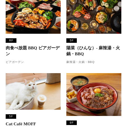
RF
5F
肉食べ放題 BBQ ビアガーデ
陽菜（ひんな）- 麻辣湯・火
ン
鍋・BBQ
ビアガーデン
麻辣湯・火鍋・BBQ
5F
9F
Cat Café MOFF