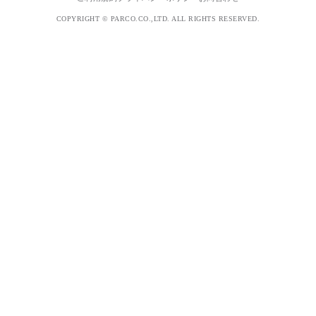
COPYRIGHT © PARCO.CO.,LTD. ALL RIGHTS RESERVED.