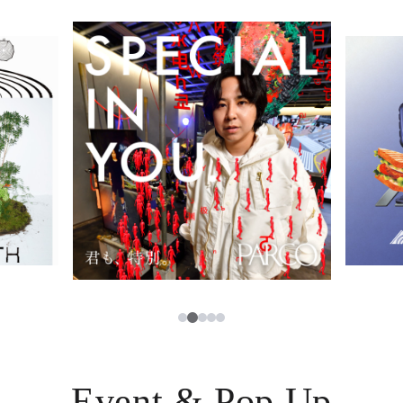
イベント・ポップアップ
簡体字
ニュース
한국어
レストラン・カフェ
ภาษาไทย
TAX FREE
日本語
PARCOメンバーズ
JP
3
1
2
4
5
Event & Pop Up