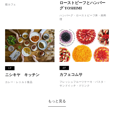
ローストビーフとハンバー
猫カフェ
グ YOSHIMI
ハンバーグ・ローストビーフ丼・肉料
理
4F
1F
カフェコムサ
ニシキヤ キッチン
フレッシュフルーツケーキ・パスタ・
カレー・レトルト食品
サンドイッチ・ドリンク
もっと見る