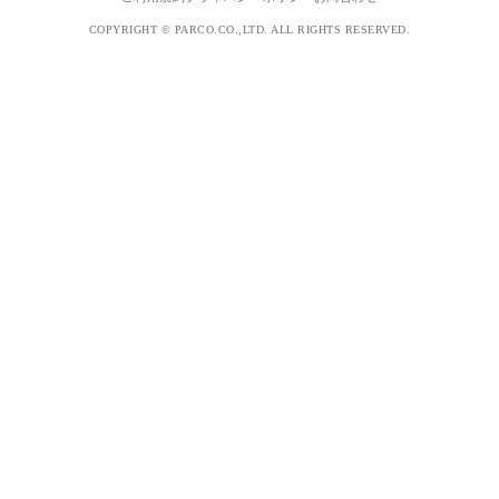
COPYRIGHT © PARCO.CO.,LTD. ALL RIGHTS RESERVED.