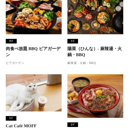
RF
5F
肉食べ放題 BBQ ビアガーデ
陽菜（ひんな）- 麻辣湯・火
ン
鍋・BBQ
ビアガーデン
麻辣湯・火鍋・BBQ
5F
9F
Cat Café MOFF