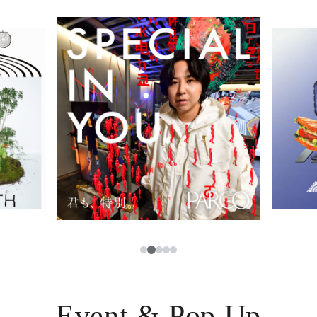
イベント・ポップアップ
簡体字
ニュース
한국어
レストラン・カフェ
ภาษาไทย
TAX FREE
日本語
PARCOメンバーズ
JP
2
1
3
4
5
Event & Pop Up