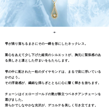
2
1
3
雫が滴り落ちるまさにその一瞬を形にしたネックレス。
重心をあえて少し下げた縦長のシルエットが、胸元に緊張感のあ
る美しさと凛とした佇まいをもたらします。
雫の中に配された一粒のダイヤモンドは、まるで宙に浮いている
かのよう。
その浮遊感が、繊細な揺らぎとともに心に響く輝きを放ちます。
チェーンはイエローゴールドの艶が際立つベネチアンチェーンを
選びました。
滑らかでしなやかな光沢が、デコルテを美しく引き立てます。