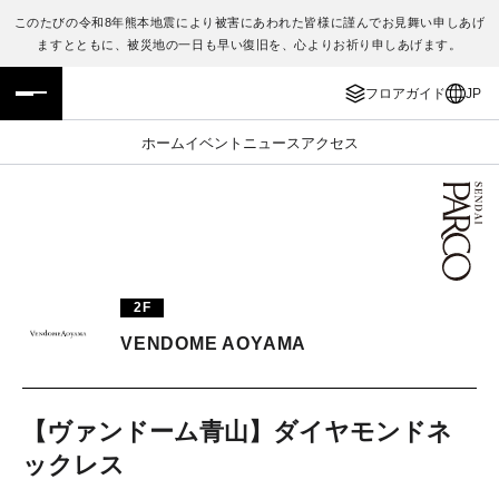
このたびの令和8年熊本地震により被害にあわれた皆様に謹んでお見舞い申しあげ
ますとともに、被災地の一日も早い復旧を、心よりお祈り申しあげます。
フロアガイド
ENGLISH
フロアガイド
JP
施設案内・アクセス
繁体字
ホーム
イベント
ニュース
アクセス
イベント・ポップアップ
簡体字
ニュース
한국어
レストラン・カフェ
ภาษาไทย
2F
TAX FREE
日本語
VENDOME AOYAMA
PARCOメンバーズ
【ヴァンドーム青山】ダイヤモンドネ
ックレス
JP