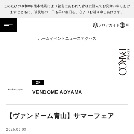
このたびの令和8年熊本地震により被害にあわれた皆様に謹んでお見舞い申しあげ
ますとともに、被災地の一日も早い復旧を、心よりお祈り申しあげます。
フロアガイド
ENGLISH
フロアガイド
JP
施設案内・アクセス
繁体字
ホーム
イベント
ニュース
アクセス
イベント・ポップアップ
簡体字
ニュース
한국어
レストラン・カフェ
ภาษาไทย
2F
TAX FREE
日本語
VENDOME AOYAMA
PARCOメンバーズ
【ヴァンドーム青山】サマーフェア
JP
2026.06.03