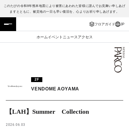
このたびの令和8年熊本地震により被害にあわれた皆様に謹んでお見舞い申しあげ
ますとともに、被災地の一日も早い復旧を、心よりお祈り申しあげます。
フロアガイド
ENGLISH
フロアガイド
JP
施設案内・アクセス
繁体字
ホーム
イベント
ニュース
アクセス
イベント・ポップアップ
簡体字
ニュース
한국어
レストラン・カフェ
ภาษาไทย
2F
TAX FREE
日本語
VENDOME AOYAMA
PARCOメンバーズ
【LAH】Summer Collection
JP
2026.06.03