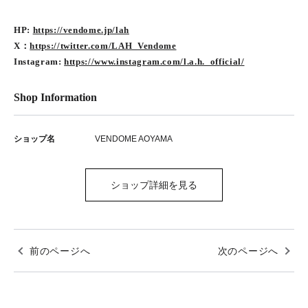
HP:
https://vendome.jp/lah
X：
https://twitter.com/LAH_Vendome
Instagram:
https://www.instagram.com/l.a.h._official/
Shop Information
ショップ名
VENDOME AOYAMA
ショップ詳細を見る
前のページへ
次のページへ