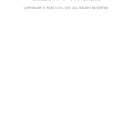
COPYRIGHT © PARCO.CO.,LTD. ALL RIGHTS RESERVED.