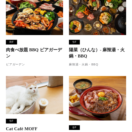
RF
5F
肉食べ放題 BBQ ビアガーデ
陽菜（ひんな）- 麻辣湯・火
ン
鍋・BBQ
ビアガーデン
麻辣湯・火鍋・BBQ
5F
9F
Cat Café MOFF