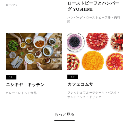
ローストビーフとハンバー
猫カフェ
グ YOSHIMI
ハンバーグ・ローストビーフ丼・肉料
理
4F
1F
カフェコムサ
ニシキヤ キッチン
フレッシュフルーツケーキ・パスタ・
カレー・レトルト食品
サンドイッチ・ドリンク
もっと見る