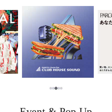
イベント・ポップアップ
簡体字
ニュース
한국어
レストラン・カフェ
ภาษาไทย
TAX FREE
日本語
PARCOメンバーズ
JP
3
1
2
4
5
Event & Pop Up