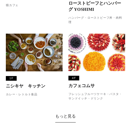
ローストビーフとハンバー
猫カフェ
グ YOSHIMI
ハンバーグ・ローストビーフ丼・肉料
理
4F
1F
カフェコムサ
ニシキヤ キッチン
フレッシュフルーツケーキ・パスタ・
カレー・レトルト食品
サンドイッチ・ドリンク
もっと見る