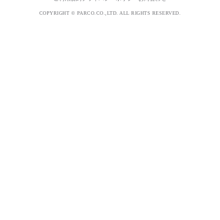
COPYRIGHT © PARCO.CO.,LTD. ALL RIGHTS RESERVED.