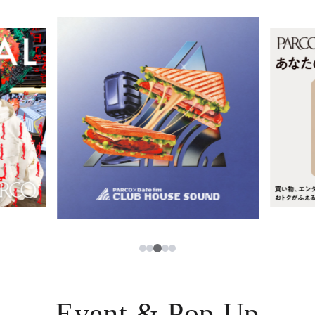
イベント・ポップアップ
簡体字
ニュース
한국어
レストラン・カフェ
ภาษาไทย
TAX FREE
日本語
PARCOメンバーズ
JP
3
1
2
4
5
Event & Pop Up