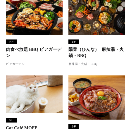
RF
5F
肉食べ放題 BBQ ビアガーデ
陽菜（ひんな）- 麻辣湯・火
ン
鍋・BBQ
ビアガーデン
麻辣湯・火鍋・BBQ
5F
9F
Cat Café MOFF