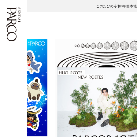
このたびの令和8年熊本
フロアガイド
ENGLISH
施設案内・アクセス
繁体字
イベント・ポップアップ
簡体字
ニュース
한국어
レストラン・カフェ
ภาษาไทย
TAX FREE
日本語