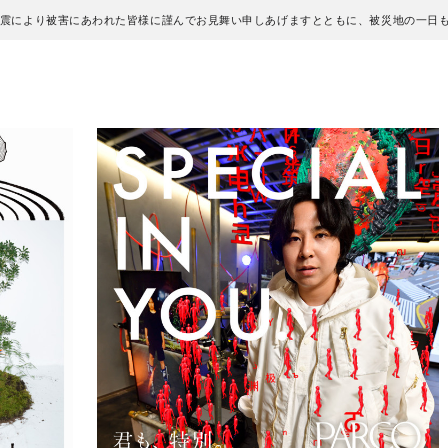
地震により被害にあわれた皆様に謹んでお見舞い申しあげますとともに、被災地の一日