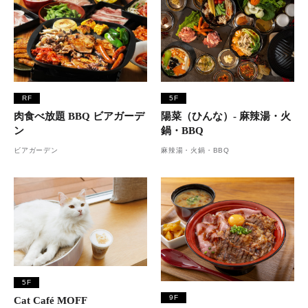
RF
5F
肉食べ放題 BBQ ビアガーデ
陽菜（ひんな）- 麻辣湯・火
ン
鍋・BBQ
ビアガーデン
麻辣湯・火鍋・BBQ
5F
9F
Cat Café MOFF