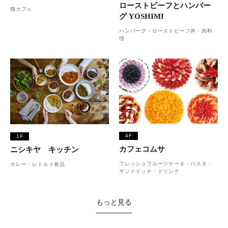
ローストビーフとハンバー
猫カフェ
グ YOSHIMI
ハンバーグ・ローストビーフ丼・肉料
理
4F
1F
カフェコムサ
ニシキヤ キッチン
フレッシュフルーツケーキ・パスタ・
カレー・レトルト食品
サンドイッチ・ドリンク
もっと見る