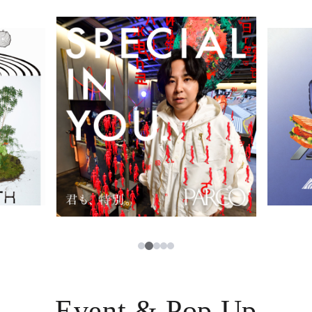
イベント・ポップアップ
簡体字
ニュース
한국어
レストラン・カフェ
ภาษาไทย
TAX FREE
日本語
PARCOメンバーズ
JP
3
1
2
4
5
Event & Pop Up