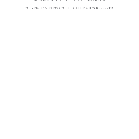
COPYRIGHT © PARCO.CO.,LTD. ALL RIGHTS RESERVED.