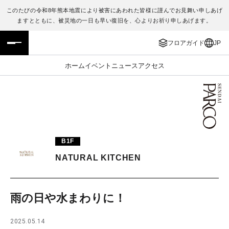
このたびの令和8年熊本地震により被害にあわれた皆様に謹んでお見舞い申しあげ
ますとともに、被災地の一日も早い復旧を、心よりお祈り申しあげます。
フロアガイド
ENGLISH
フロアガイド
JP
施設案内・アクセス
繁体字
ホーム
イベント
ニュース
アクセス
イベント・ポップアップ
簡体字
ニュース
한국어
レストラン・カフェ
ภาษาไทย
B1F
TAX FREE
日本語
NATURAL KITCHEN
PARCOメンバーズ
雨の日や水まわりに！
JP
2025.05.14