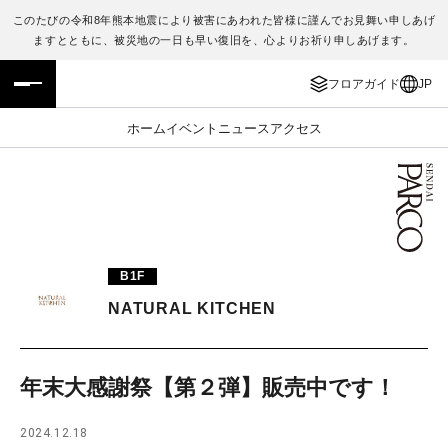
このたびの令和8年熊本地震により被害にあわれた皆様に謹んでお見舞い申しあげ
ますとともに、被災地の一日も早い復旧を、心よりお祈り申しあげます。
フロアガイド
ENGLISH
フロアガイド
JP
施設案内・アクセス
繁体字
ホーム
イベント
ニュース
アクセス
イベント・ポップアップ
簡体字
ニュース
한국어
レストラン・カフェ
ภาษาไทย
B1F
TAX FREE
日本語
NATURAL KITCHEN
PARCOメンバーズ
年末大感謝祭【第２弾】販売中です！
JP
2024.12.18