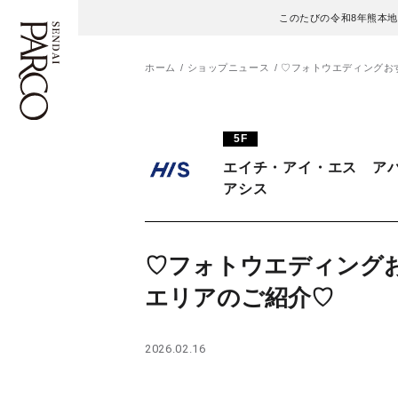
このたびの令和8年熊本
ホーム
ショップニュース
♡フォトウエディングお
フロアガイド
ENGLISH
5F
エイチ・アイ・エス ア
施設案内・アクセス
繁体字
アシス
イベント・ポップアップ
簡体字
♡フォトウエディング
ニュース
한국어
エリアのご紹介♡
レストラン・カフェ
ภาษาไทย
TAX FREE
日本語
2026.02.16