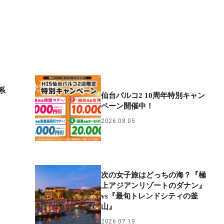
系
仙台パルコ2 10周年特別キャン
ペーン開催中！
2026.08.05
次の女子旅はどっちの海？『極
上アジアンリゾートのダナン』
vs『最旬トレンドシティの釜
山』
2026.07.19