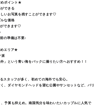
すめポイント★
影ができる
らしいお写真を残すことができます♡
ブルな価格
とができます♡
め
前の準備は不要♪
すめエリア★
チ派
海外」という青い海をバックに撮りたい方へおすすめ！！
通じるスタッフが多く、初めての海外でも安心。
、ダイヤモンドヘッドを望む公園やサンセットなど、バリ
と近く、予算も抑えめ。南国気分を味わいたいカップルに人気で