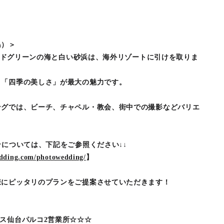
派
島）＞
メラルドグリーンの海と白い砂浜は、海外リゾートに引けを取りま
四季の美しさ」が最大の魅力です。
ングでは、ビーチ、チャペル・教会、街中での撮影などバリエ
ンについては、下記をご参照ください↓↓
edding.com/photowedding/
】
様にピッタリのプランをご提案させていただきます！
ス仙台パルコ2営業所☆☆☆