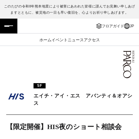
このたびの令和8年熊本地震により被害にあわれた皆様に謹んでお見舞い申しあげ
ますとともに、被災地の一日も早い復旧を、心よりお祈り申しあげます。
フロアガイド
ENGLISH
フロアガイド
JP
施設案内・アクセス
繁体字
ホーム
イベント
ニュース
アクセス
イベント・ポップアップ
簡体字
ニュース
한국어
レストラン・カフェ
ภาษาไทย
5F
TAX FREE
日本語
エイチ・アイ・エス アバンティ＆オアシ
ス
PARCOメンバーズ
【限定開催】HIS夜のショート相談会
JP