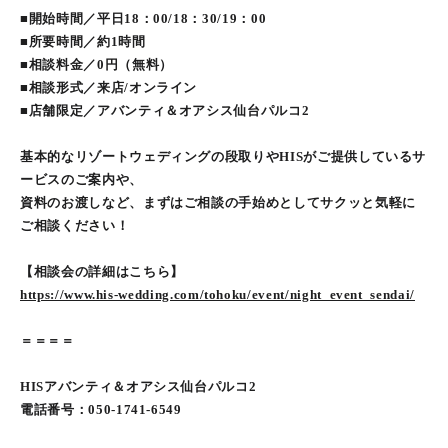
■開始時間／平日18：00/18：30/19：00
■所要時間／約1時間
■相談料金／0円（無料）
■相談形式／来店/オンライン
■店舗限定／アバンティ＆オアシス仙台パルコ2
基本的なリゾートウェディングの段取りやHISがご提供しているサ
ービスのご案内や、
資料のお渡しなど、まずはご相談の手始めとしてサクッと気軽に
ご相談ください！
【相談会の詳細はこちら】
https://www.his-wedding.com/tohoku/event/night_event_sendai/
＝＝＝＝
HISアバンティ＆オアシス仙台パルコ2
電話番号：050-1741-6549