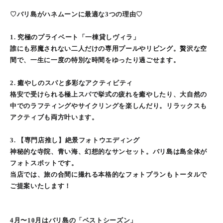
♡バリ島がハネムーンに最適な3つの理由♡
1. 究極のプライベート「一棟貸しヴィラ」
誰にも邪魔されない二人だけの専用プールやリビング。贅沢な空
間で、一生に一度の特別な時間をゆったり過ごせます。
2. 癒やしのスパと多彩なアクティビティ
格安で受けられる極上スパで挙式の疲れを癒やしたり、大自然の
中でのラフティングやサイクリングを楽しんだり。リラックスも
アクティブも両方叶います。
3. 【専門店推し】絶景フォトウエディング
神秘的な寺院、青い海、幻想的なサンセット。バリ島は島全体が
フォトスポットです。
当店では、旅の合間に撮れる本格的なフォトプランもトータルで
ご提案いたします！
4月〜10月はバリ島の「ベストシーズン」