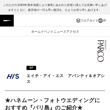
このたびの令和8年熊本地震により被害にあわれた皆様に謹んでお見舞い申しあげ
ますとともに、被災地の一日も早い復旧を、心よりお祈り申しあげます。
フロアガイド
ENGLISH
フロアガイド
JP
施設案内・アクセス
繁体字
ホーム
イベント
ニュース
アクセス
イベント・ポップアップ
簡体字
ニュース
한국어
レストラン・カフェ
ภาษาไทย
5F
TAX FREE
日本語
エイチ・アイ・エス アバンティ＆オアシ
ス
PARCOメンバーズ
★ハネムーン・フォトウエディングに
JP
おすすめ『バリ島』のご紹介★