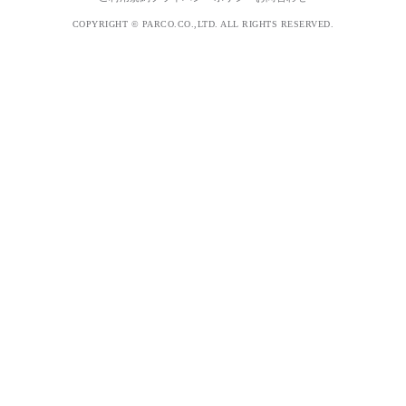
COPYRIGHT © PARCO.CO.,LTD. ALL RIGHTS RESERVED.