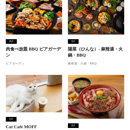
RF
5F
肉食べ放題 BBQ ビアガーデ
陽菜（ひんな）- 麻辣湯・火
ン
鍋・BBQ
ビアガーデン
麻辣湯・火鍋・BBQ
5F
9F
Cat Café MOFF