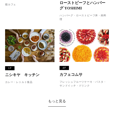
ローストビーフとハンバー
猫カフェ
グ YOSHIMI
ハンバーグ・ローストビーフ丼・肉料
理
4F
1F
カフェコムサ
ニシキヤ キッチン
フレッシュフルーツケーキ・パスタ・
カレー・レトルト食品
サンドイッチ・ドリンク
もっと見る