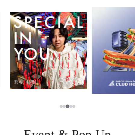
イベント・ポップアップ
簡体字
ニュース
한국어
レストラン・カフェ
ภาษาไทย
TAX FREE
日本語
PARCOメンバーズ
JP
3
1
2
4
5
Event & Pop Up