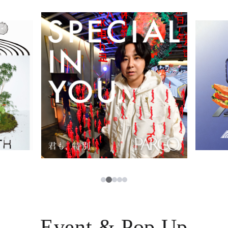
イベント・ポップアップ
簡体字
ニュース
한국어
レストラン・カフェ
ภาษาไทย
TAX FREE
日本語
PARCOメンバーズ
JP
2
1
3
4
5
Event & Pop Up