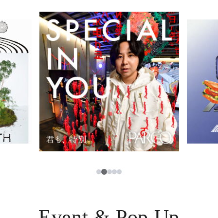
イベント・ポップアップ
簡体字
ニュース
한국어
レストラン・カフェ
ภาษาไทย
TAX FREE
日本語
PARCOメンバーズ
JP
3
1
2
4
5
Event & Pop Up