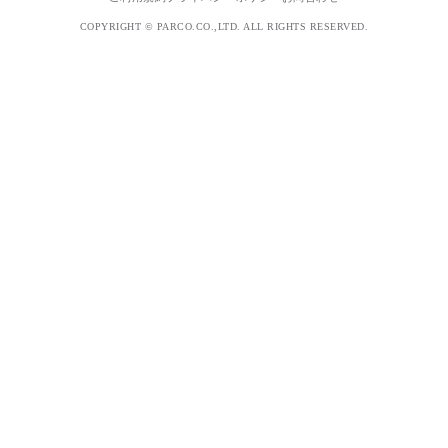
COPYRIGHT © PARCO.CO.,LTD. ALL RIGHTS RESERVED.