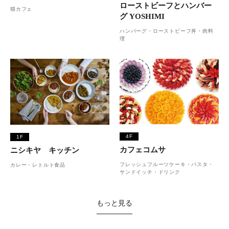
ローストビーフとハンバー
猫カフェ
グ YOSHIMI
ハンバーグ・ローストビーフ丼・肉料
理
4F
1F
カフェコムサ
ニシキヤ キッチン
フレッシュフルーツケーキ・パスタ・
カレー・レトルト食品
サンドイッチ・ドリンク
もっと見る