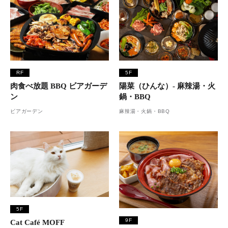
RF
5F
肉食べ放題 BBQ ビアガーデ
陽菜（ひんな）- 麻辣湯・火
ン
鍋・BBQ
ビアガーデン
麻辣湯・火鍋・BBQ
5F
9F
Cat Café MOFF