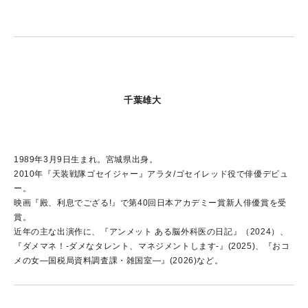
千葉雄大
1989年3月9日生まれ。宮城県出身。
2010年『天装戦隊ゴセイジャー』アラタ/ゴセイレッド役で俳優デビュ
ー。
映画『殿、利息でござる!』で第40回日本アカデミー賞新人俳優賞を受
賞。
近年の主な出演作に、『アンメット ある脳外科医の日記』（2024）、
『ダメマネ！-ダメなタレント、マネジメントします-』(2025)、『おコ
メの女―国税局資料調査課・雑国室―』(2026)など。