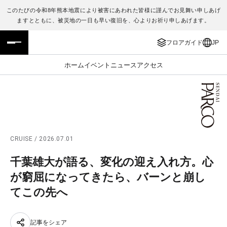
このたびの令和8年熊本地震により被害にあわれた皆様に謹んでお見舞い申しあげ
ますとともに、被災地の一日も早い復旧を、心よりお祈り申しあげます。
フロアガイド
ENGLISH
フロアガイド
JP
施設案内・アクセス
繁体字
ホーム
イベント
ニュース
アクセス
イベント・ポップアップ
簡体字
ニュース
한국어
レストラン・カフェ
ภาษาไทย
CRUISE / 2026.07.01
TAX FREE
日本語
千葉雄大が語る、変化の迎え入れ方。心
が窮屈になってきたら、バーンと崩し
PARCOメンバーズ
てこの先へ
JP
記事をシェア