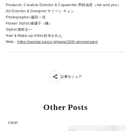
Producer, Creative Director & Copywriter:野村由芽（me and you）
Art Director & Designer:サリーン チェン
Photographer:藤田一浩
Flower Stylist:橘優子（橘）
Stylist:壽村太一
Hair & Make-up Artist:鈴木かれん
Web：
https://sendai.parco.jp/page/10th-anniversary/
記事をシェア
Other Posts
EVENT