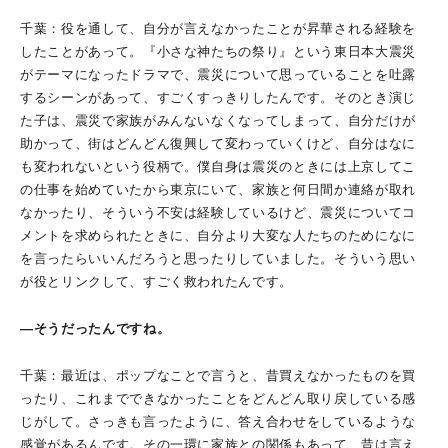
千葉：役を通して、自分が言えなかったことが昇華される経験を
したことがあって。『小さな神たちの祭り』という東日本大震災
がテーマになったドラマで、震災について思っていることを吐露
するシーンがあって、すごくすっきりしたんです。そのとき演じ
た子は、震災で家族がみんないなくなってしまって、自分だけが
助かって、街はどんどん復興して変わっていくけど、自分はなに
も変われないという役柄で。僕自身は震災のときには上京してこ
の仕事を始めていたから東京にいて、家族と何日間か連絡が取れ
なかったり、そういう不安は経験しているけど、震災についてコ
メントを求められたときに、自分より大変な人たちのためになに
を言ったらいいんだろうと思ったりしていました。そういう思い
が役とリンクして、すごく救われたんです。
―そうだったんですね。
千葉：最近は、ポップなことで言うと、昔買えなかったものを買
ったり、これまでできなかったことをどんどん取り戻している感
じがして。さっきも言ったように、答え合わせをしているような
感覚があるんです。その一環に家族との関係もあって、昔は言え