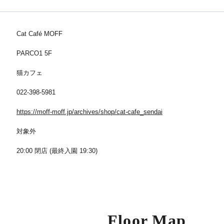
Cat Café MOFF
PARCO1 5F
猫カフェ
022-398-5981
https://moff-moff.jp/archives/shop/cat-cafe_sendai
対象外
20:00 閉店 (最終入園 19:30)
Floor Map