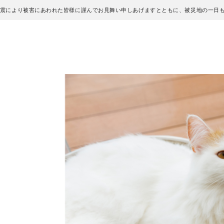
地震により被害にあわれた皆様に謹んでお見舞い申しあげますとともに、被災地の一日