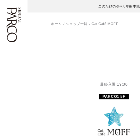
このたびの令和8年熊本
ホーム
ショップ一覧
Cat Café MOFF
フロアガイド
ENGLISH
施設案内・アクセス
繁体字
イベント・ポップアップ
簡体字
最終入園 19:30
ニュース
한국어
PARCO1 5F
レストラン・カフェ
ภาษาไทย
TAX FREE
日本語