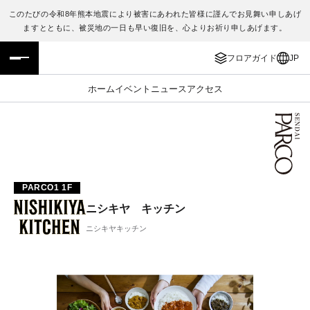
このたびの令和8年熊本地震により被害にあわれた皆様に謹んでお見舞い申しあげ
ますとともに、被災地の一日も早い復旧を、心よりお祈り申しあげます。
フロアガイド
ENGLISH
フロアガイド
JP
施設案内・アクセス
繁体字
ホーム
イベント
ニュース
アクセス
イベント・ポップアップ
簡体字
ニュース
한국어
レストラン・カフェ
ภาษาไทย
PARCO1 1F
ニシキヤ キッチン
TAX FREE
日本語
ニシキヤキッチン
PARCOメンバーズ
JP