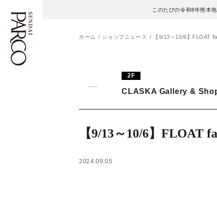
このたびの令和8年熊本
ホーム
ショップニュース
【9/13～10/6】FLOAT fa
フロアガイド
ENGLISH
2F
CLASKA Gallery & Sho
施設案内・アクセス
繁体字
イベント・ポップアップ
簡体字
【9/13～10/6】FLOAT fa
ニュース
한국어
2024.09.05
レストラン・カフェ
ภาษาไทย
TAX FREE
日本語