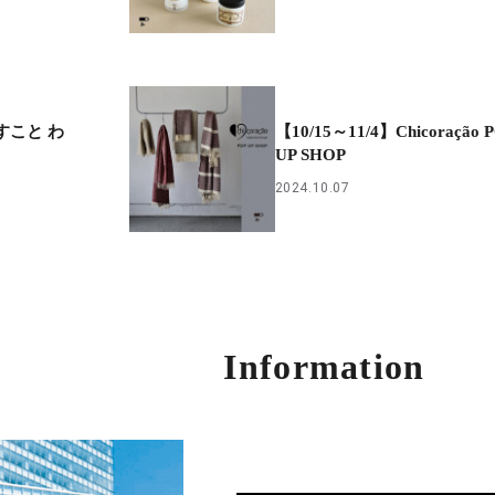
らすこと わ
【10/15～11/4】Chicoração 
UP SHOP
2024.10.07
Information