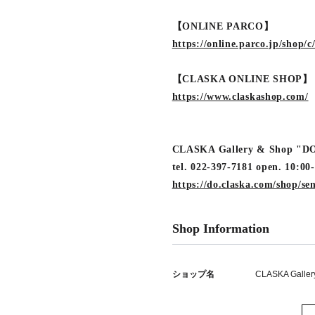
【ONLINE PARCO】
https://online.parco.jp/shop/c
【CLASKA ONLINE SHOP】
https://www.claskashop.com/
CLASKA Gallery & Sho
tel. 022-397-7181 open. 10:00
https://do.claska.com/shop/se
Shop Information
ショップ名
CLASKA Galler