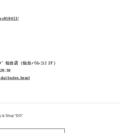
/cs010413/
p "DO" 仙台店（仙台パルコ2 2F）
-20:30
ndai/index.html
y & Shop "DO"