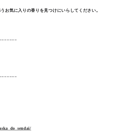
添うお気に入りの香りを見つけにいらしてください。
−−−−−−−
−−−−− −
aska_do_sendai/