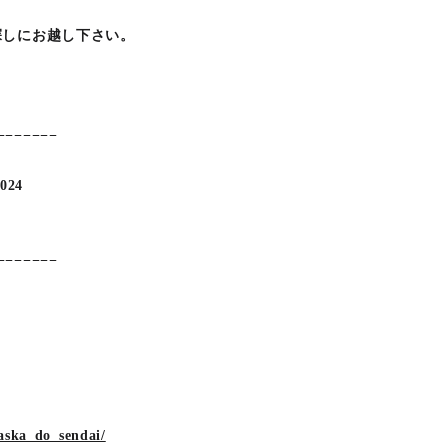
探しにお越し下さい。
−−−−−−−
2024
−−−−− −
aska_do_sendai/