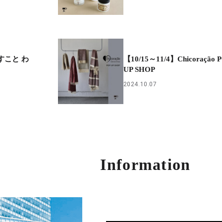
らすこと わ
【10/15～11/4】Chicoração 
UP SHOP
2024.10.07
Information