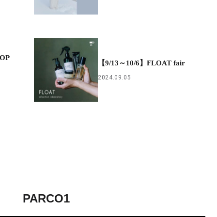
POP
【9/13～10/6】FLOAT fair
2024.09.05
PARCO1