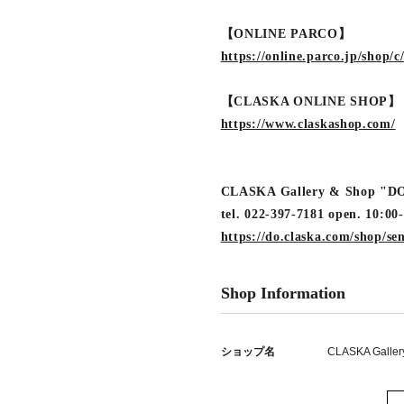
【ONLINE PARCO】
https://online.parco.jp/shop/c
【CLASKA ONLINE SHOP】
https://www.claskashop.com/
CLASKA Gallery & Sho
tel. 022-397-7181 open. 10:00
https://do.claska.com/shop/se
Shop Information
ショップ名
CLASKA Galler