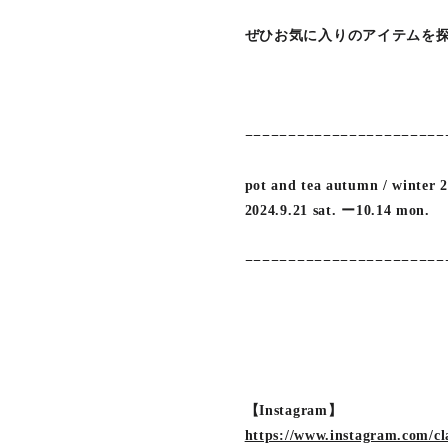
ぜひお気に入りのアイテムを
−−−−−−−−−−−−−−−−−−−−−−−
pot and tea autumn / winter 
2024.9.21 sat. ー10.14 mon.
−−−−−−−−−−−−−−−−−−−−−−−−
【Instagram】
https://www.instagram.com/cl