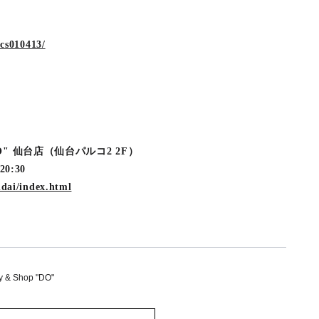
/cs010413/
p "DO" 仙台店（仙台パルコ2 2F）
-20:30
ndai/index.html
y & Shop "DO"