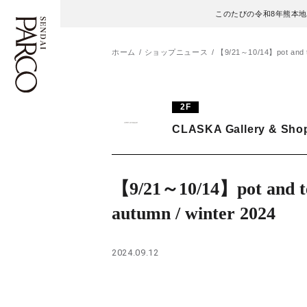
このたびの令和8年熊本
ホーム
ショップニュース
【9/21～10/14】pot and te
フロアガイド
ENGLISH
2F
CLASKA Gallery & Sho
施設案内・アクセス
繁体字
イベント・ポップアップ
簡体字
【9/21～10/14】pot and t
ニュース
한국어
autumn / winter 2024
レストラン・カフェ
ภาษาไทย
2024.09.12
TAX FREE
日本語