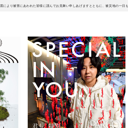
地震により被害にあわれた皆様に謹んでお見舞い申しあげますとともに、被災地の一日