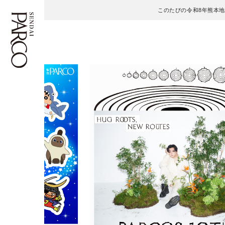
このたびの令和8年熊本
フロアガイド
ENGLISH
施設案内・アクセス
繁体字
イベント・ポップアップ
簡体字
ニュース
한국어
レストラン・カフェ
ภาษาไทย
TAX FREE
日本語