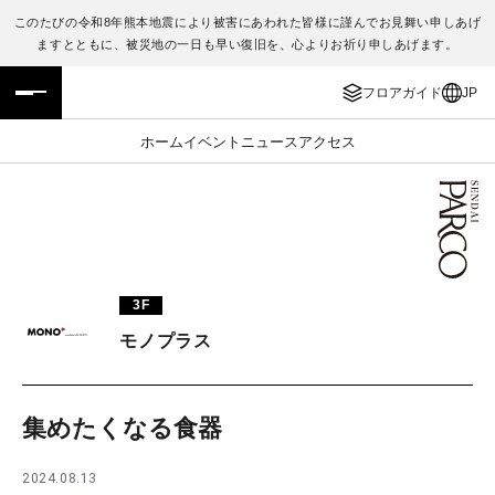
このたびの令和8年熊本地震により被害にあわれた皆様に謹んでお見舞い申しあげ
ますとともに、被災地の一日も早い復旧を、心よりお祈り申しあげます。
フロアガイド
ENGLISH
フロアガイド
JP
施設案内・アクセス
繁体字
ホーム
イベント
ニュース
アクセス
イベント・ポップアップ
簡体字
ニュース
한국어
レストラン・カフェ
ภาษาไทย
3F
TAX FREE
日本語
モノプラス
PARCOメンバーズ
集めたくなる食器
JP
2024.08.13