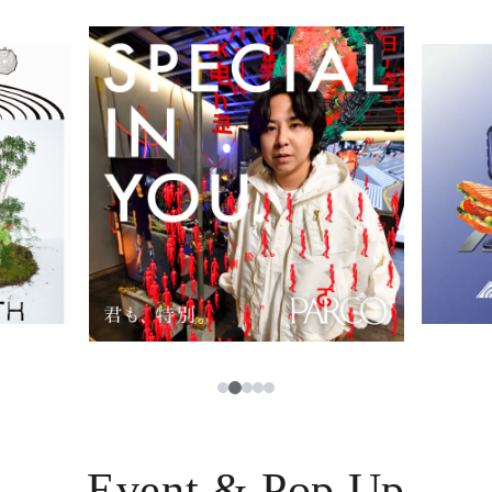
イベント・ポップアップ
簡体字
ニュース
한국어
レストラン・カフェ
ภาษาไทย
TAX FREE
日本語
PARCOメンバーズ
JP
2
1
3
4
5
Event & Pop Up