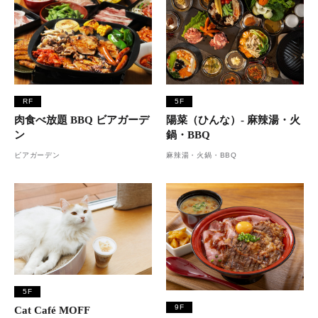
RF
5F
肉食べ放題 BBQ ビアガーデ
陽菜（ひんな）- 麻辣湯・火
ン
鍋・BBQ
ビアガーデン
麻辣湯・火鍋・BBQ
5F
9F
Cat Café MOFF