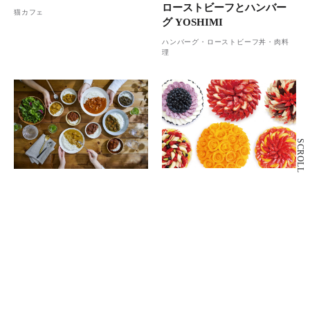
ローストビーフとハンバー
猫カフェ
グ YOSHIMI
ハンバーグ・ローストビーフ丼・肉料
理
SCROLL
4F
1F
カフェコムサ
ニシキヤ キッチン
フレッシュフルーツケーキ・パスタ・
カレー・レトルト食品
サンドイッチ・ドリンク
もっと見る