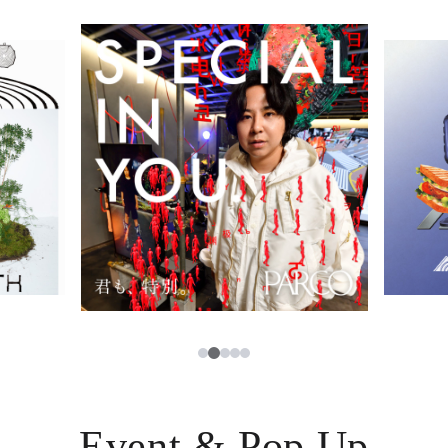
イベント・ポップアップ
簡体字
ニュース
한국어
レストラン・カフェ
ภาษาไทย
TAX FREE
日本語
PARCOメンバーズ
JP
2
1
3
4
5
Event & Pop Up