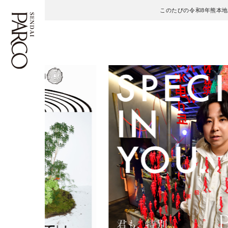
このたびの令和8年熊本
フロアガイド
ENGLISH
施設案内・アクセス
繁体字
イベント・ポップアップ
簡体字
ニュース
한국어
レストラン・カフェ
ภาษาไทย
TAX FREE
日本語