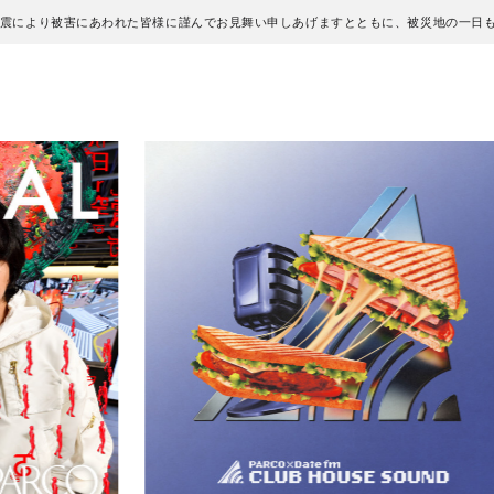
地震により被害にあわれた皆様に謹んでお見舞い申しあげますとともに、被災地の一日