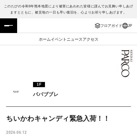
このたびの令和8年熊本地震により被害にあわれた皆様に謹んでお見舞い申しあげ
ますとともに、被災地の一日も早い復旧を、心よりお祈り申しあげます。
フロアガイド
ENGLISH
フロアガイド
JP
施設案内・アクセス
繁体字
ホーム
イベント
ニュース
アクセス
イベント・ポップアップ
簡体字
ニュース
한국어
レストラン・カフェ
ภาษาไทย
1F
TAX FREE
日本語
パパブブレ
PARCOメンバーズ
ちいかわキャンディ緊急入荷！！
JP
2026.06.12