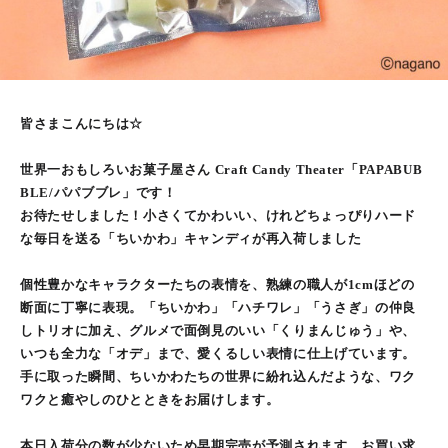
皆さまこんにちは☆
世界一おもしろいお菓子屋さん Craft Candy Theater「PAPABUB
BLE/パパブブレ」です！
お待たせしました！小さくてかわいい、けれどちょっぴりハード
な毎日を送る「ちいかわ」キャンディが再入荷しました
個性豊かなキャラクターたちの表情を、熟練の職人が1cmほどの
断面に丁寧に表現。「ちいかわ」「ハチワレ」「うさぎ」の仲良
しトリオに加え、グルメで面倒見のいい「くりまんじゅう」や、
いつも全力な「オデ」まで、愛くるしい表情に仕上げています。
手に取った瞬間、ちいかわたちの世界に紛れ込んだような、ワク
ワクと癒やしのひとときをお届けします。
本日入荷分の数が少ないため早期完売が予測されます、お買い求