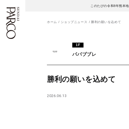
このたびの令和8年熊本
ホーム
ショップニュース
勝利の願いを込めて
フロアガイド
ENGLISH
1F
パパブブレ
施設案内・アクセス
繁体字
イベント・ポップアップ
簡体字
勝利の願いを込めて
ニュース
한국어
2026.06.13
レストラン・カフェ
ภาษาไทย
TAX FREE
日本語