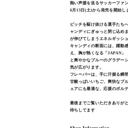
熱い声援を送るサッカーファ
6月13日(土)から発売を開始し
ピッチを駆け抜ける選手たち
ャンディにぎゅっと閉じ込め
が伸びてしまうエネルギッシ
キャンディの断面には、躍動
え、胸が熱くなる「JAPAN」
と爽やかなブルーのグラデー
気が広がります。
フレーバーは、手に汗握る瞬
甘酸っぱいいちご、爽快なブ
ェアにも最適な、応援のボル
最後までご覧いただきありが
待ちしてます