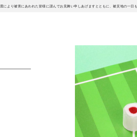
地震により被害にあわれた皆様に謹んでお見舞い申しあげますとともに、被災地の一日