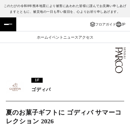
このたびの令和8年熊本地震により被害にあわれた皆様に謹んでお見舞い申しあげ
ますとともに、被災地の一日も早い復旧を、心よりお祈り申しあげます。
フロアガイド
ENGLISH
フロアガイド
JP
施設案内・アクセス
繁体字
ホーム
イベント
ニュース
アクセス
イベント・ポップアップ
簡体字
ニュース
한국어
レストラン・カフェ
ภาษาไทย
1F
TAX FREE
日本語
ゴディバ
PARCOメンバーズ
夏のお菓子ギフトに ゴディバ サマーコ
レクション 2026
JP