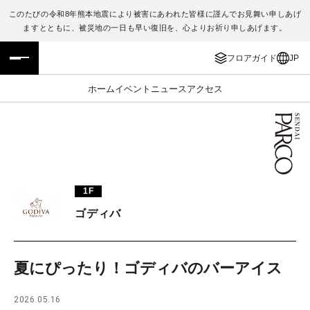
このたびの令和8年熊本地震により被害にあわれた皆様に謹んでお見舞い申しあげ
ますとともに、被災地の一日も早い復旧を、心よりお祈り申しあげます。
フロアガイド
ENGLISH
フロアガイド
JP
施設案内・アクセス
繁体字
ホーム
イベント
ニュース
アクセス
イベント・ポップアップ
簡体字
ニュース
한국어
レストラン・カフェ
ภาษาไทย
1F
TAX FREE
日本語
ゴディバ
PARCOメンバーズ
夏にぴったり！ゴディバのバーアイス
JP
2026.05.16