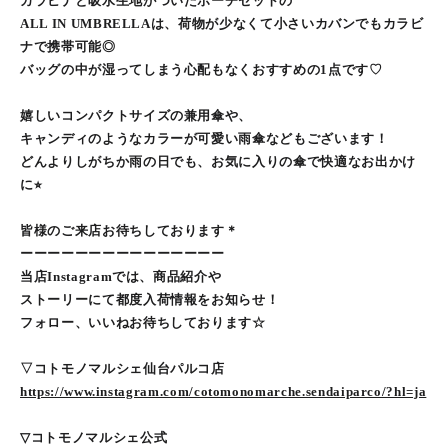
カラビナと吸水生地がついたポーチセットの
ALL IN UMBRELLAは、荷物が少なくて小さいカバンでもカラビ
ナで携帯可能◎
バッグの中が湿ってしまう心配もなくおすすめの1点です♡
嬉しいコンパクトサイズの兼用傘や、
キャンディのようなカラーが可愛い雨傘などもございます！
どんよりしがちか雨の日でも、お気に入りの傘で快適なお出かけ
に⭐︎
皆様のご来店お待ちしております＊
ーーーーーーーーーーーーーーー
当店Instagramでは、商品紹介や
ストーリーにて都度入荷情報をお知らせ！
フォロー、いいねお待ちしております☆
▽コトモノマルシェ仙台パルコ店
https://www.instagram.com/cotomonomarche.sendaiparco/?hl=ja
▽コトモノマルシェ公式