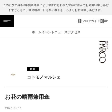
このたびの令和8年熊本地震により被害にあわれた皆様に謹んでお見舞い申しあげ
ますとともに、被災地の一日も早い復旧を、心よりお祈り申しあげます。
フロアガイド
ENGLISH
フロアガイド
JP
施設案内・アクセス
繁体字
ホーム
イベント
ニュース
アクセス
イベント・ポップアップ
簡体字
ニュース
한국어
レストラン・カフェ
ภาษาไทย
B1F
TAX FREE
日本語
コトモノマルシェ
PARCOメンバーズ
お花の晴雨兼用傘
JP
2026.05.11