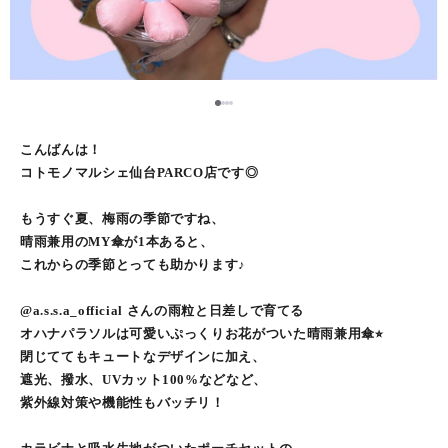
1
2
3
4
こんばんは！
コトモノマルシェ仙台PARCO店です◎
もうすぐ夏、梅雨の季節ですね、
晴雨兼用のMY傘が1本あると、
これからの季節とっても助かります♪
@a.s.s.a_official さんの雨粒と日差しで育てる
オハナパラソルは可愛いぷっくりお花がついた晴雨兼用傘⭐︎
閉じててもキュートなデザインに加え、
遮光、撥水、UVカット100%などなど、
紫外線対策や機能性もバッチリ！