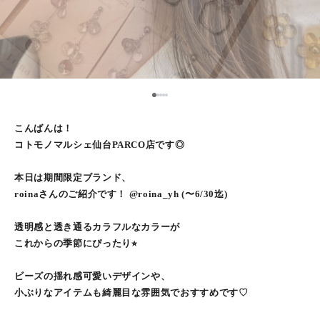
1
2
3
4
5
こんばんは！
コトモノマルシェ仙台PARCO店です◎
本日は期間限定ブランド、
roinaさんのご紹介です！ @roina_yh (〜6/30迄)
透明感と透き通るカラフルなカラーが
これからの季節にぴったり⭐︎
ビーズの揺れ感可愛いデザインや、
小ぶりなアイテムも綺麗目な雰囲気でおすすめです♡