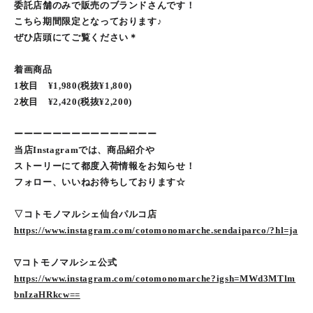
委託店舗のみで販売のブランドさんです！
こちら期間限定となっております♪
ぜひ店頭にてご覧ください＊
着画商品
1枚目 ¥1,980(税抜¥1,800)
2枚目 ¥2,420(税抜¥2,200)
ーーーーーーーーーーーーーーー
当店Instagramでは、商品紹介や
ストーリーにて都度入荷情報をお知らせ！
フォロー、いいねお待ちしております☆
▽コトモノマルシェ仙台パルコ店
https://www.instagram.com/cotomonomarche.sendaiparco/?hl=ja
▽コトモノマルシェ公式
https://www.instagram.com/cotomonomarche?igsh=MWd3MTlm
bnIzaHRkcw==