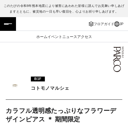
このたびの令和8年熊本地震により被害にあわれた皆様に謹んでお見舞い申しあげ
ますとともに、被災地の一日も早い復旧を、心よりお祈り申しあげます。
フロアガイド
ENGLISH
フロアガイド
JP
施設案内・アクセス
繁体字
ホーム
イベント
ニュース
アクセス
イベント・ポップアップ
簡体字
ニュース
한국어
レストラン・カフェ
ภาษาไทย
B1F
TAX FREE
日本語
コトモノマルシェ
PARCOメンバーズ
カラフル透明感たっぷりなフラワーデ
ザインピアス ＊ 期間限定
JP