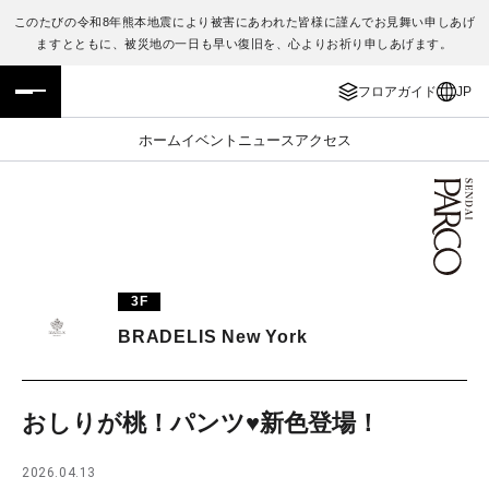
このたびの令和8年熊本地震により被害にあわれた皆様に謹んでお見舞い申しあげ
ますとともに、被災地の一日も早い復旧を、心よりお祈り申しあげます。
フロアガイド
ENGLISH
フロアガイド
JP
施設案内・アクセス
繁体字
ホーム
イベント
ニュース
アクセス
イベント・ポップアップ
簡体字
ニュース
한국어
レストラン・カフェ
ภาษาไทย
3F
TAX FREE
日本語
BRADELIS New York
PARCOメンバーズ
おしりが桃！パンツ♥新色登場！
JP
2026.04.13