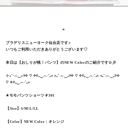
1
2
ブラデリスニューヨーク仙台店です♬
いつもご利用いただきありがとうございます♡
本日は【おしりが桃！パンツ】のNEW Colorのご紹介です☆彡
⊹₊˚‧︵‿₊୨✧ ♡ ✧୧₊‿︵‧˚₊⊹ ⊹₊˚‧︵‿₊୨✧ ♡ ✧୧₊‿︵‧˚₊⊹ ⊹₊˚‧︵‿₊୨✧
♡ ✧୧₊‿︵‧˚₊⊹
★モモパンツショーツ＃301
【Size】S/M/L/LL
【Color】NEW Color：オレンジ