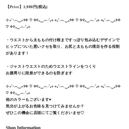
【Price】1,980円(税込)
⊹₊˚‧︵‿₊୨✧ ♡ ✧୧₊‿︵‧˚₊⊹ ⊹₊˚‧︵‿₊୨✧ ♡ ✧୧₊‿︵‧˚₊⊹ ⊹₊˚‧︵‿₊୨✧
♡ ✧୧₊‿︵‧˚₊⊹
・ウエストから太ももの付け根まですっぽり包み込むデザインで
ヒップについた悪いクセを取り、お尻と太ももの境目を作る役割
があります！
・ジャストウエストのためウエストラインをつくり
お腹周りに段差ができるのを防ぎます
⊹₊˚‧︵‿₊୨✧ ♡ ✧୧₊‿︵‧˚₊⊹ ⊹₊˚‧︵‿₊୨✧ ♡ ✧୧₊‿︵‧˚₊⊹ ⊹₊˚‧︵‿₊୨✧
♡ ✧୧₊‿︵‧˚₊⊹
他のカラーもございます♥
気分が上がるお色味を見つけてみませんか？
ぜひこの機会に店頭にてご覧くださいませ♡
Shop Information