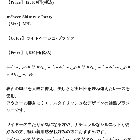
【Price】12,100円(税込)
★Sheer Skinstyle Panty
【Size】M/L
【Color】ライトベージュ/ブラック
【Price】4,620円(税込)
⊹₊˚‧︵‿₊୨✧ ♡ ✧୧₊‿︵‧˚₊⊹ ⊹₊˚‧︵‿₊୨✧ ♡ ✧୧₊‿︵‧˚₊⊹ ⊹₊˚‧︵‿₊୨✧
♡ ✧୧₊‿︵‧˚₊⊹
表面の凹凸を大幅に抑え、美しさと実用性を兼ね備えたレースを
使用。
アウターに響きにくく、スタイリッシュなデザインの補整ブラジ
ャーです。
ワイヤーの当たりが気になる方や、ナチュラルなシルエットがお
好みの方、軽い着用感がお好みの方におすすめです。
⊹₊˚‧︵‿₊୨✧ ♡ ✧୧₊‿︵‧˚₊⊹ ⊹₊˚‧︵‿₊୨✧ ♡ ✧୧₊‿︵‧˚₊⊹ ⊹₊˚‧︵‿₊୨✧