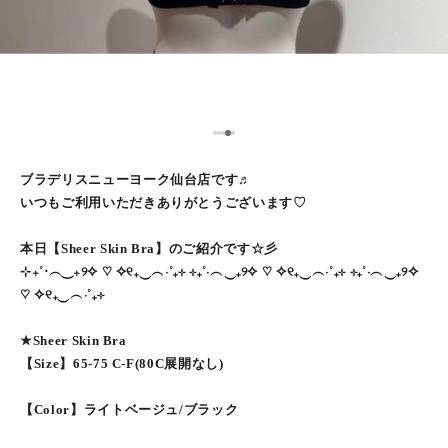
5
1
2
3
4
ブラデリスニューヨーク仙台店です♬
いつもご利用いただきありがとうございます♡
本日【Sheer Skin Bra】のご紹介です☆彡
⊹₊˚‧︵‿₊୨✧ ♡ ✧୧₊‿︵‧˚₊⊹ ⊹₊˚‧︵‿₊୨✧ ♡ ✧୧₊‿︵‧˚₊⊹ ⊹₊˚‧︵‿₊୨✧
♡ ✧୧₊‿︵‧˚₊⊹
★Sheer Skin Bra
【Size】65-75 C-F(80C展開なし)
【Color】ライトベージュ/ブラック