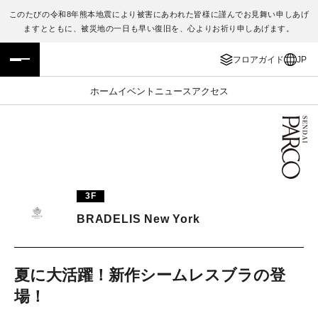
このたびの令和8年熊本地震により被害にあわれた皆様に謹んでお見舞い申しあげ
ますとともに、被災地の一日も早い復旧を、心よりお祈り申しあげます。
フロアガイド
ENGLISH
フロアガイド
JP
施設案内・アクセス
繁体字
ホーム
イベント
ニュース
アクセス
イベント・ポップアップ
簡体字
ニュース
한국어
レストラン・カフェ
ภาษาไทย
3F
TAX FREE
日本語
BRADELIS New York
PARCOメンバーズ
夏に大活躍！新作シームレスブラの登
場！
JP