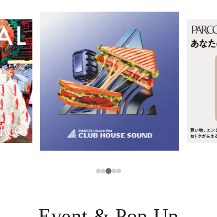
イベント・ポップアップ
簡体字
ニュース
한국어
レストラン・カフェ
ภาษาไทย
TAX FREE
日本語
PARCOメンバーズ
JP
3
1
2
4
5
Event & Pop Up