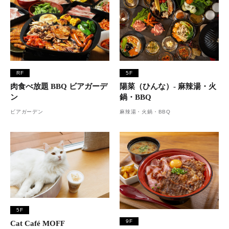
RF
5F
肉食べ放題 BBQ ビアガーデ
陽菜（ひんな）- 麻辣湯・火
ン
鍋・BBQ
ビアガーデン
麻辣湯・火鍋・BBQ
5F
9F
Cat Café MOFF