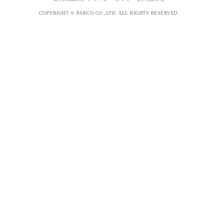
COPYRIGHT © PARCO.CO.,LTD. ALL RIGHTS RESERVED.