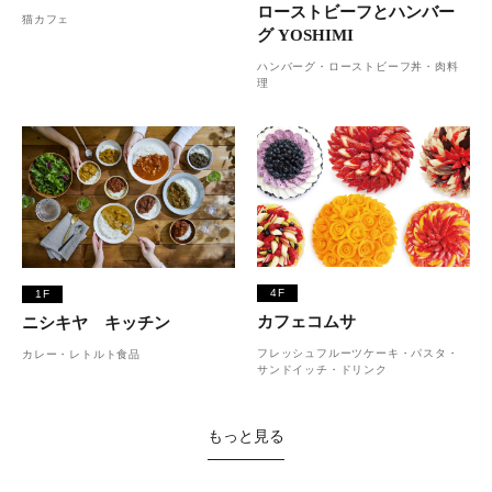
ローストビーフとハンバー
猫カフェ
グ YOSHIMI
ハンバーグ・ローストビーフ丼・肉料
理
4F
1F
カフェコムサ
ニシキヤ キッチン
フレッシュフルーツケーキ・パスタ・
カレー・レトルト食品
サンドイッチ・ドリンク
もっと見る