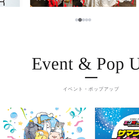
2
1
3
4
5
Event & Pop 
イベント・ポップアップ