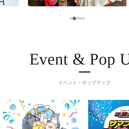
2
1
3
4
5
Event & Pop 
イベント・ポップアップ