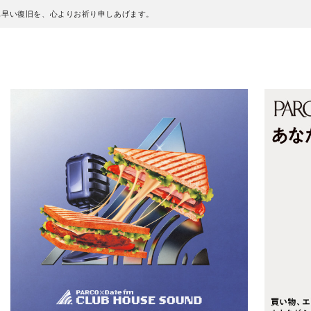
も早い復旧を、心よりお祈り申しあげます。