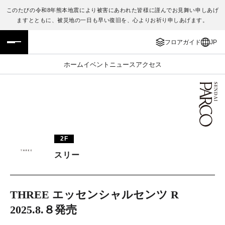
このたびの令和8年熊本地震により被害にあわれた皆様に謹んでお見舞い申しあげ
ますとともに、被災地の一日も早い復旧を、心よりお祈り申しあげます。
フロアガイド
ENGLISH
フロアガイド
JP
施設案内・アクセス
繁体字
ホーム
イベント
ニュース
アクセス
イベント・ポップアップ
簡体字
ニュース
한국어
レストラン・カフェ
ภาษาไทย
2F
TAX FREE
日本語
スリー
PARCOメンバーズ
THREE エッセンシャルセンツ R
2025.8.８発売
JP