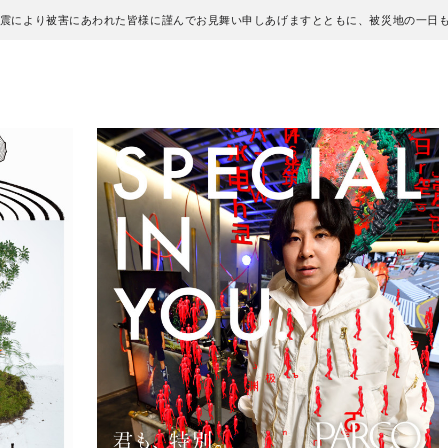
地震により被害にあわれた皆様に謹んでお見舞い申しあげますとともに、被災地の一日