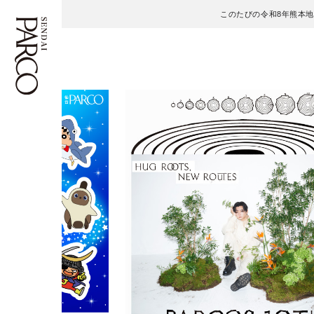
このたびの令和8年熊本
フロアガイド
ENGLISH
施設案内・アクセス
繁体字
イベント・ポップアップ
簡体字
ニュース
한국어
レストラン・カフェ
ภาษาไทย
TAX FREE
日本語