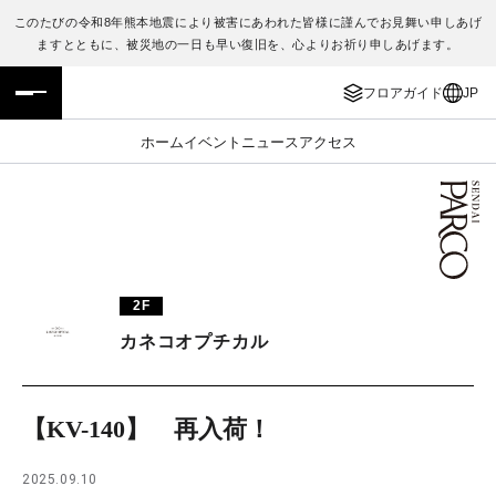
このたびの令和8年熊本地震により被害にあわれた皆様に謹んでお見舞い申しあげ
ますとともに、被災地の一日も早い復旧を、心よりお祈り申しあげます。
フロアガイド
ENGLISH
フロアガイド
JP
施設案内・アクセス
繁体字
ホーム
イベント
ニュース
アクセス
イベント・ポップアップ
簡体字
ニュース
한국어
レストラン・カフェ
ภาษาไทย
2F
TAX FREE
日本語
カネコオプチカル
PARCOメンバーズ
【KV-140】 再入荷！
JP
2025.09.10