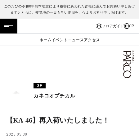
このたびの令和8年熊本地震により被害にあわれた皆様に謹んでお見舞い申しあげ
ますとともに、被災地の一日も早い復旧を、心よりお祈り申しあげます。
フロアガイド
ENGLISH
フロアガイド
JP
施設案内・アクセス
繁体字
ホーム
イベント
ニュース
アクセス
イベント・ポップアップ
簡体字
ニュース
한국어
レストラン・カフェ
ภาษาไทย
2F
TAX FREE
日本語
カネコオプチカル
PARCOメンバーズ
【KA-46】再入荷いたしました！
JP
2025.05.30