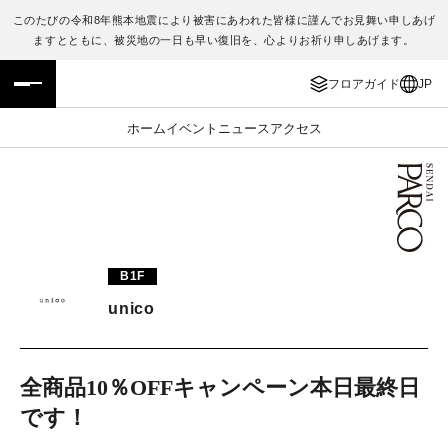
このたびの令和8年熊本地震により被害にあわれた皆様に謹んでお見舞い申しあげ
ますとともに、被災地の一日も早い復旧を、心よりお祈り申しあげます。
フロアガイド
ENGLISH
フロアガイド
JP
施設案内・アクセス
繁体字
ホーム
イベント
ニュース
アクセス
イベント・ポップアップ
簡体字
ニュース
한국어
レストラン・カフェ
ภาษาไทย
B1F
TAX FREE
日本語
unico
PARCOメンバーズ
全商品10％OFFキャンペーン本日最終日
です！
JP