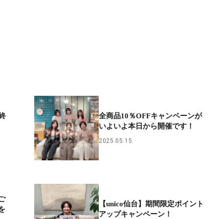
終
全商品10％OFFキャンペーンが
いよいよ本日から開催です！
2025.05.15
ご
【unico仙台】期間限定ポイント
を
アップキャンペーン！