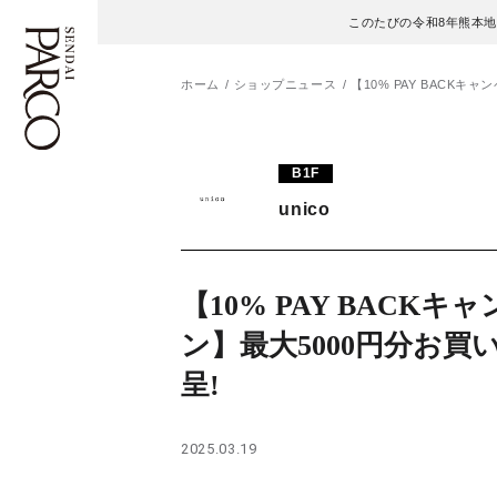
このたびの令和8年熊本
ホーム
ショップニュース
【10% PAY BACKキ
フロアガイド
ENGLISH
B1F
unico
施設案内・アクセス
繁体字
イベント・ポップアップ
簡体字
【10% PAY BACKキ
ニュース
한국어
ン】最大5000円分お買
呈!
レストラン・カフェ
ภาษาไทย
TAX FREE
日本語
2025.03.19