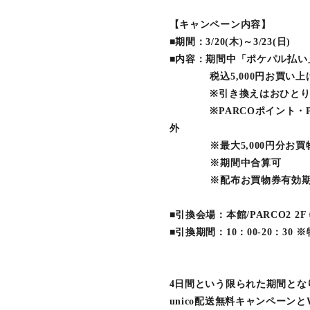
【キャンペーン内容】
■期間：3/20(木)～3/23(日)
■内容：期間中「ポケパル払い
税込5,000円お買い上げ
※引き換えはおひとり様
※PARCOポイント・PA
外
※最大5,000円分お買物
※期間中合算可
※配布お買物券有効期限：202
■引換会場：本館/PARCO2 2
■引換期間：10：00-20：30
4日間という限られた期間とな
unico配送無料キャンペー