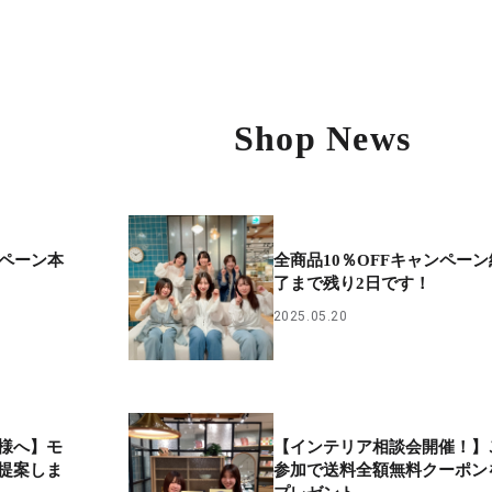
Shop News
ンペーン本
全商品10％OFFキャンペーン
了まで残り2日です！
2025.05.20
様へ】モ
【インテリア相談会開催！】
提案しま
参加で送料全額無料クーポン